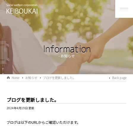
Information
ホ
- お知らせ
ー
ム
Home
お知らせ
ブログを更新しました。
Back page
お
Home
知
ブログを更新しました。
ら
2024年4月19日 更新
せ
ブログは以下のURLからご確認いただけます。
ブ
Information