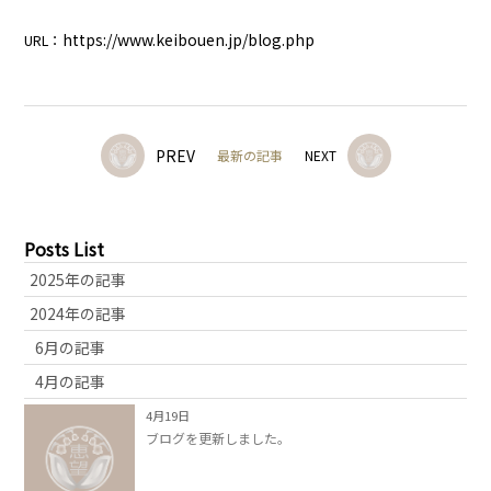
ロ
https://www.keibouen.jp/blog.php
URL：
グ
広
Blog
報
PREV
最新の記事
NEXT
誌
法
Public
Posts List
人
relations
2025年の記事
案
magazine
2024年の記事
内
6月の記事
採
Company
4月の記事
用
4月19日
ブログを更新しました。
情
報