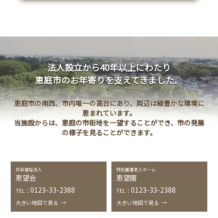
-
ショートステイ
恵望園
-
デイサービスセンター
恵望園
-
居宅介護支援事業所
恵望園
-
恵望園はな
地域密着型特別養護老人ホーム
法人設立から40年以上にわたり
-
恵望園 心楽
地域密着型特別養護老人ホーム
恵庭市のお年寄りを支えてきました。
-
こがねデイサービスセンター
恵庭市
恵庭市の南西、市内唯一の高台にあり、周辺は緑豊かな環境に
-
たよれー
恵庭市みなみ地域包括支援センター
恵まれています。
当施設からは、恵庭の市街地を一望することができ、市の発展
の様子を見ることができます。
お問い合わせ
社会福祉法人
特別養護老人ホーム
恵望会
恵望園
Close
0123-33-2388
0123-33-2388
TEL：
TEL：
大きい地図で見る
→
大きい地図で見る
→