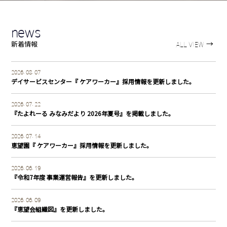
知
ら
news
せ
→
新着情報
ALL VIEW
ブ
Information
2026. 08. 07
ロ
デイサービスセンター『 ケアワーカー』採用情報を更新しました。
グ
2026. 07. 22
広
Blog
『たよれーる みなみだより 2026年夏号』を掲載しました。
報
2026. 07. 14
恵望園『 ケアワーカー』採用情報を更新しました。
誌
法
Public
2026. 06. 19
『令和7年度 事業運営報告』を更新しました。
人
relations
案
2026. 06. 09
magazine
『恵望会組織図』を更新しました。
内