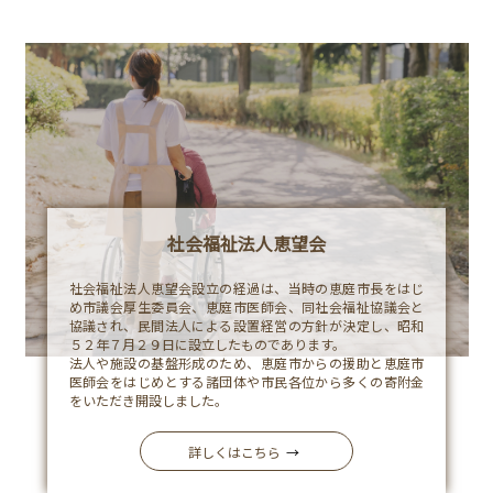
採
Company
用
情
報
情
Recruit
報
社会福祉法人恵望会
公
社会福祉法人恵望会設立の経過は、当時の恵庭市長をはじ
開
め市議会厚生委員会、恵庭市医師会、同社会福祉協議会と
協議され、民間法人による設置経営の方針が決定し、昭和
施
Publics
５２年７月２９日に設立したものであります。
法人や施設の基盤形成のため、恵庭市からの援助と恵庭市
設
医師会をはじめとする諸団体や市民各位から多くの寄附金
をいただき開設しました。
案
内
詳しくはこちら
→
-
恵望園
Facility
特別養護老人ホーム