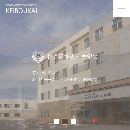
ホ
ー
ム
お
Home