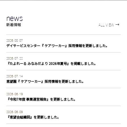
知
ら
news
せ
→
新着情報
ALL VIEW
ブ
Information
2026. 08. 07
ロ
デイサービスセンター『 ケアワーカー』採用情報を更新しました。
グ
2026. 07. 22
広
Blog
『たよれーる みなみだより 2026年夏号』を掲載しました。
報
2026. 07. 14
恵望園『 ケアワーカー』採用情報を更新しました。
誌
法
Public
2026. 06. 19
『令和7年度 事業運営報告』を更新しました。
人
relations
案
2026. 06. 09
magazine
『恵望会組織図』を更新しました。
内