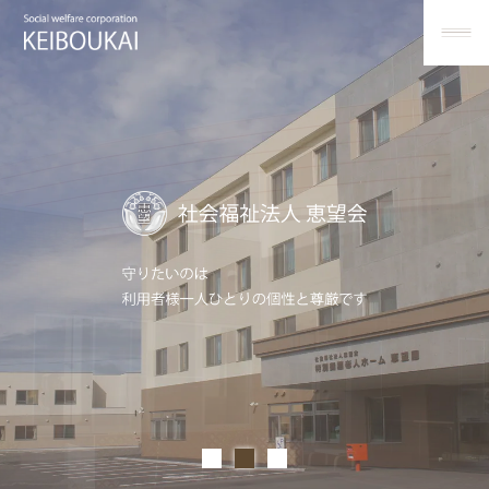
ホ
ー
ム
お
Home