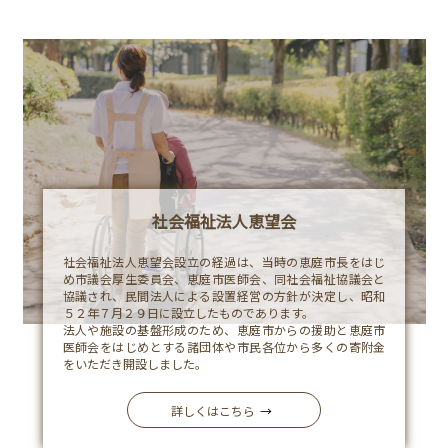
採
Company
用
情
報
情
Recruit
報
社会福祉法人恵望会
公
社会福祉法人恵望会設立の経過は、当時の恵庭市長をはじ
開
め市議会厚生委員会、恵庭市医師会、同社会福祉協議会と
協議され、民間法人による設置経営の方針が決定し、昭和
施
Publics
５２年７月２９日に設立したものであります。
法人や施設の基盤形成のため、恵庭市からの援助と恵庭市
設
医師会をはじめとする諸団体や市民各位から多くの寄附金
をいただき開設しました。
案
内
詳しくはこちら
→
-
恵望園
Facility
特別養護老人ホーム