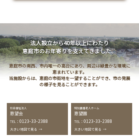
-
ショートステイ
恵望園
-
デイサービスセンター
恵望園
-
居宅介護支援事業所
恵望園
-
恵望園はな
地域密着型特別養護老人ホーム
法人設立から40年以上にわたり
-
恵望園 心楽
地域密着型特別養護老人ホーム
恵庭市のお年寄りを支えてきました。
-
こがねデイサービスセンター
恵庭市
恵庭市の南西、市内唯一の高台にあり、周辺は緑豊かな環境に
-
たよれー
恵庭市みなみ地域包括支援センター
恵まれています。
当施設からは、恵庭の市街地を一望することができ、市の発展
の様子を見ることができます。
お問い合わせ
社会福祉法人
特別養護老人ホーム
恵望会
恵望園
Close
0123-33-2388
0123-33-2388
TEL：
TEL：
大きい地図で見る
→
大きい地図で見る
→