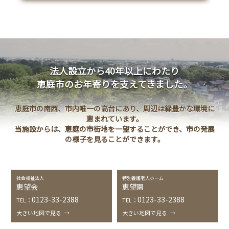
-
ショートステイ
恵望園
-
デイサービスセンター
恵望園
-
居宅介護支援事業所
恵望園
-
恵望園はな
地域密着型特別養護老人ホーム
法人設立から40年以上にわたり
-
恵望園 心楽
地域密着型特別養護老人ホーム
恵庭市のお年寄りを支えてきました。
-
こがねデイサービスセンター
恵庭市
恵庭市の南西、市内唯一の高台にあり、周辺は緑豊かな環境に
-
たよれー
恵庭市みなみ地域包括支援センター
恵まれています。
当施設からは、恵庭の市街地を一望することができ、市の発展
の様子を見ることができます。
お問い合わせ
社会福祉法人
特別養護老人ホーム
恵望会
恵望園
Close
0123-33-2388
0123-33-2388
TEL：
TEL：
大きい地図で見る
→
大きい地図で見る
→