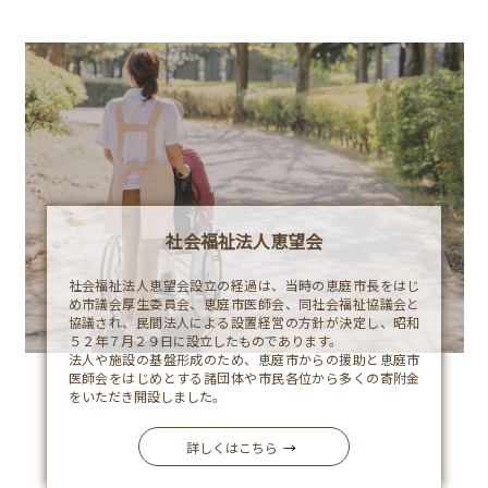
採
Company
用
情
報
情
Recruit
報
社会福祉法人恵望会
公
社会福祉法人恵望会設立の経過は、当時の恵庭市長をはじ
開
め市議会厚生委員会、恵庭市医師会、同社会福祉協議会と
協議され、民間法人による設置経営の方針が決定し、昭和
施
Publics
５２年７月２９日に設立したものであります。
法人や施設の基盤形成のため、恵庭市からの援助と恵庭市
設
医師会をはじめとする諸団体や市民各位から多くの寄附金
をいただき開設しました。
案
内
詳しくはこちら
→
-
恵望園
Facility
特別養護老人ホーム