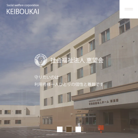
ホ
ー
ム
お
Home