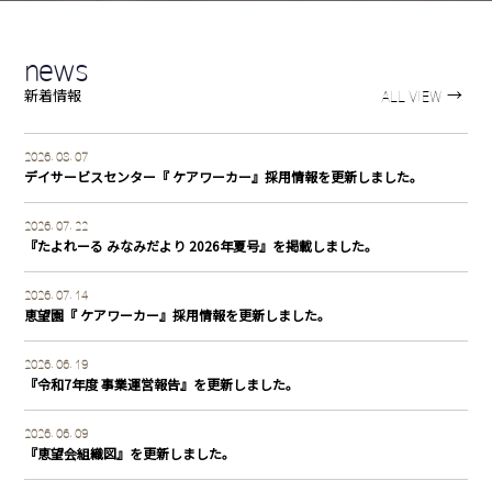
知
ら
news
せ
→
新着情報
ALL VIEW
ブ
Information
2026. 08. 07
ロ
デイサービスセンター『 ケアワーカー』採用情報を更新しました。
グ
2026. 07. 22
広
Blog
『たよれーる みなみだより 2026年夏号』を掲載しました。
報
2026. 07. 14
恵望園『 ケアワーカー』採用情報を更新しました。
誌
法
Public
2026. 06. 19
『令和7年度 事業運営報告』を更新しました。
人
relations
案
2026. 06. 09
magazine
『恵望会組織図』を更新しました。
内